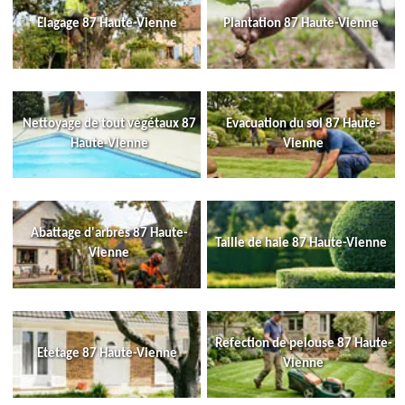
Elagage 87 Haute-Vienne
Plantation 87 Haute-Vienne
Nettoyage de tout végétaux 87
Evacuation du sol 87 Haute-
Haute-Vienne
Vienne
Abattage d'arbres 87 Haute-
Taille de haie 87 Haute-Vienne
Vienne
Refection de pelouse 87 Haute-
Etetage 87 Haute-Vienne
Vienne