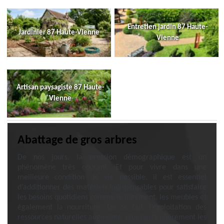
Entretien jardin 87 Haute-
Jardinier 87 Haute-Vienne
Vienne
Artisan paysagiste 87 Haute-
Vienne
Abattage de gros arbres
De nos jours, la pression démographique est un
phénomène très courant. Et pour vivre dans une
meilleure condition de vie possible, il est essentiel
d’additionner des matériels indispensables pour satisfaire
les besoins quotidiens comme le logement, les meubles et
également la nourriture. De ce fait, l’exploitation des
ressources naturelles augmente, plus particulièrement les