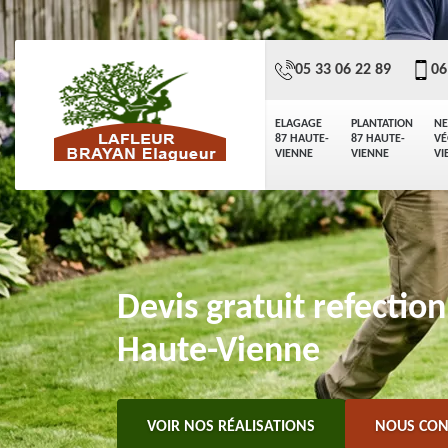
05 33 06 22 89
06
ELAGAGE
PLANTATION
NE
87 HAUTE-
87 HAUTE-
VÉ
VIENNE
VIENNE
VI
Devis gratuit refectio
Haute-Vienne
VOIR NOS RÉALISATIONS
NOUS CON