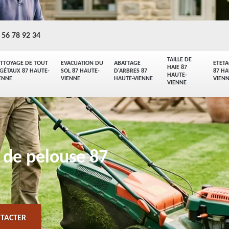
 56 78 92 34
TAILLE DE
TTOYAGE DE TOUT
EVACUATION DU
ABATTAGE
ETET
HAIE 87
GÉTAUX 87 HAUTE-
SOL 87 HAUTE-
D'ARBRES 87
87 HA
HAUTE-
ENNE
VIENNE
HAUTE-VIENNE
VIEN
VIENNE
n de pelouse 87
TACTER