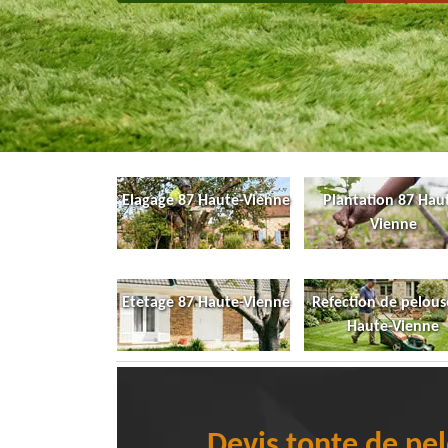
Elagage 87 Haute-Vienne
Plantation 87 Hau
Vienne
Etetage 87 Haute-Vienne
Refection de pelous
Haute-Vienne
Devis tonte de pe