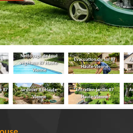
Nettoyage de tout
te-
Evacuation du sol 87
A
végétaux 87 Haute-
Haute-Vienne
Vienne
e 87
Jardinier 87 Haute-
Entretien jardin 87
A
Vienne
Haute-Vienne
louse