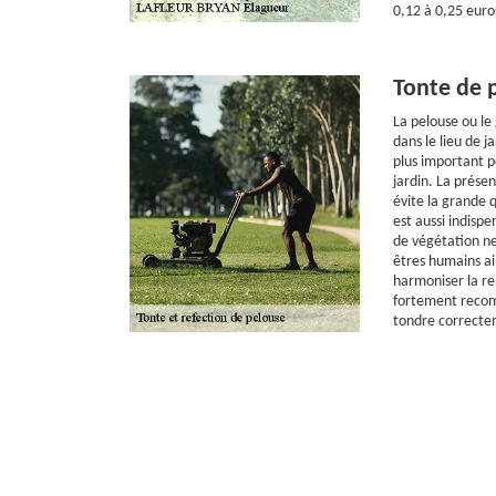
0,12 à 0,25 eur
Tonte de 
La pelouse ou le
dans le lieu de j
plus important p
jardin. La prése
évite la grande q
est aussi indisp
de végétation n
êtres humains ai
harmoniser la re
fortement recom
tondre correcte