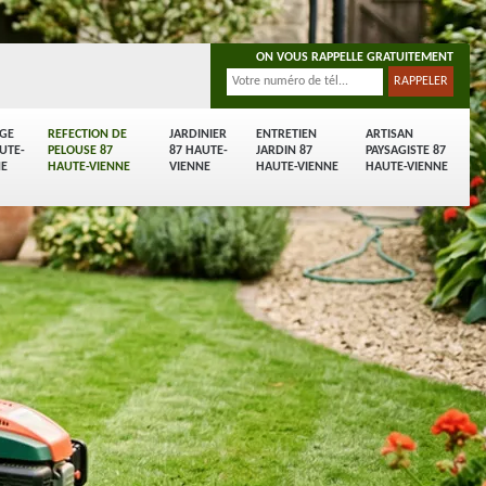
ON VOUS RAPPELLE GRATUITEMENT
AGE
REFECTION DE
JARDINIER
ENTRETIEN
ARTISAN
UTE-
PELOUSE 87
87 HAUTE-
JARDIN 87
PAYSAGISTE 87
NE
HAUTE-VIENNE
VIENNE
HAUTE-VIENNE
HAUTE-VIENNE