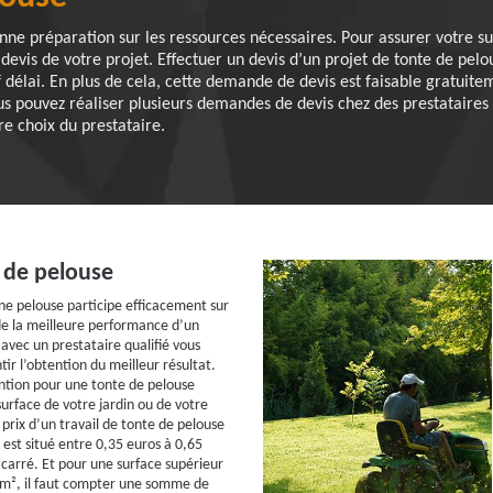
 préparation sur les ressources nécessaires. Pour assurer votre suf
evis de votre projet. Effectuer un devis d’un projet de tonte de pelou
 délai. En plus de cela, cette demande de devis est faisable gratuit
 Vous pouvez réaliser plusieurs demandes de devis chez des prestataires
re choix du prestataire.
 de pelouse
ne pelouse participe efficacement sur
de la meilleure performance d’un
avec un prestataire qualifié vous
ir l’obtention du meilleur résultat.
ention pour une tonte de pelouse
surface de votre jardin ou de votre
prix d’un travail de tonte de pelouse
est situé entre 0,35 euros à 0,65
carré. Et pour une surface supérieur
 m², il faut compter une somme de