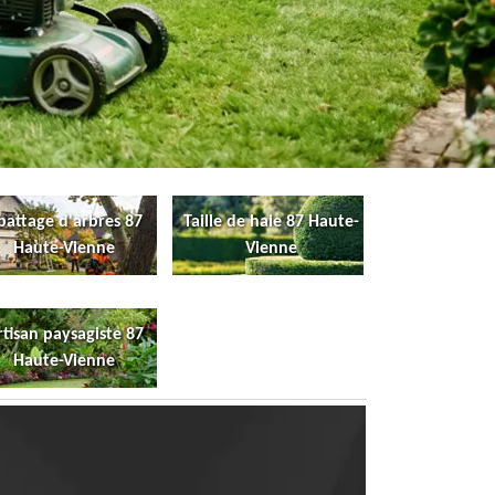
battage d'arbres 87
Taille de haie 87 Haute-
Haute-Vienne
Vienne
rtisan paysagiste 87
Haute-Vienne