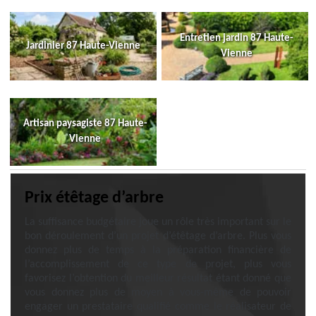
Entretien jardin 87 Haute-
Jardinier 87 Haute-Vienne
Vienne
Artisan paysagiste 87 Haute-
Vienne
Prix étêtage d’arbre
La suffisance budgétaire joue un rôle très important sur le
bon déroulement d’un projet d’étêtage d’arbre. Plus vous
donnez plus de temps à la préparation financière de
l’accomplissement de ce type de projet, plus vous
favorisez l’obtention du meilleur résultat étant donné que
vous donnez plus de moyen à vous-même de pouvoir
engager un prestataire qualifié comme le réalisateur de