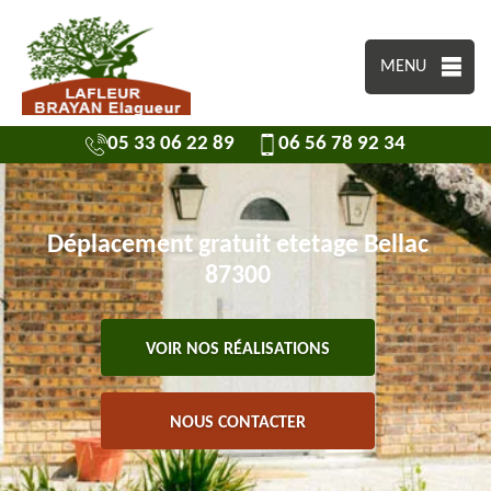
MENU
05 33 06 22 89
06 56 78 92 34
Déplacement gratuit etetage Bellac
87300
VOIR NOS RÉALISATIONS
NOUS CONTACTER