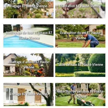
Elagage 87 Haute-Vienne
Plantation 87 Haute-Vienne
Nettoyage de tout végétaux 87
Evacuation du sol 87 Haute-
Haute-Vienne
Vienne
Abattage d'arbres 87 Haute-
Taille de haie 87 Haute-Vienne
Vienne
Refection de pelouse 87 Haute-
Etetage 87 Haute-Vienne
Vienne