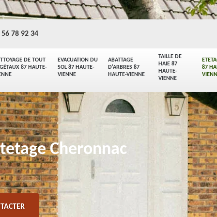
 56 78 92 34
TAILLE DE
TTOYAGE DE TOUT
EVACUATION DU
ABATTAGE
ETET
HAIE 87
GÉTAUX 87 HAUTE-
SOL 87 HAUTE-
D'ARBRES 87
87 HA
HAUTE-
ENNE
VIENNE
HAUTE-VIENNE
VIEN
VIENNE
etetage Cheronnac
TACTER