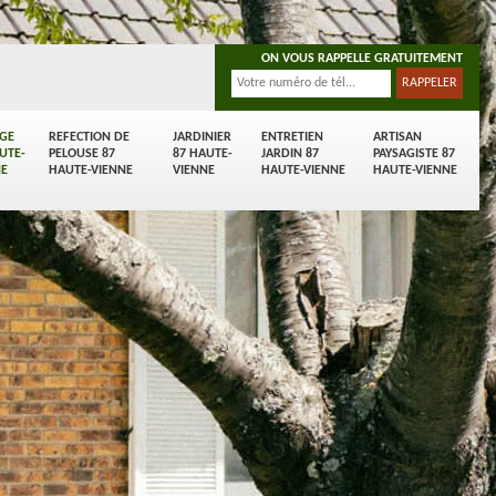
ON VOUS RAPPELLE GRATUITEMENT
AGE
REFECTION DE
JARDINIER
ENTRETIEN
ARTISAN
UTE-
PELOUSE 87
87 HAUTE-
JARDIN 87
PAYSAGISTE 87
NE
HAUTE-VIENNE
VIENNE
HAUTE-VIENNE
HAUTE-VIENNE