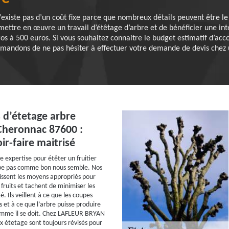
 n’existe pas d’un coût fixe parce que nombreux détails peuvent être 
mettre en œuvre un travail d’étêtage d’arbre et de bénéficier une inter
s à 500 euros. Si vous souhaitez connaitre le budget estimatif d’ac
mmandons de ne pas hésiter à effectuer votre demande de devis chez 
d’étetage arbre
 Cheronnac 87600 :
ir-faire maitrisé
e expertise pour étêter un fruitier
upe pas comme bon nous semble. Nos
ssent les moyens appropriés pour
fruits et tachent de minimiser les
é. Ils veillent à ce que les coupes
 et à ce que l’arbre puisse produire
omme il se doit. Chez LAFLEUR BRYAN
ix étetage sont toujours révisés pour