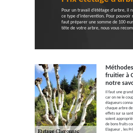
Pour un travail d’étêtage d’arbre, il
ce type d’intervention. Pour pouvoir 
faut préparer une somme de 100 euro
tête de votre arbre, nous vous reco
Méthodes 
fruitier à
notre savo
Il faut une grand
car on ne le co
élagueurs connai
chaque arbre de 
effets sur sa sant
soient appropriés
de bons fruits c
Elagueur , les Pr