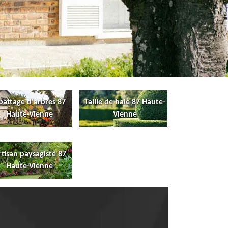
battage d'arbres 87
Taille de haie 87 Haute-
Haute-Vienne
Vienne
rtisan paysagiste 87
Haute-Vienne