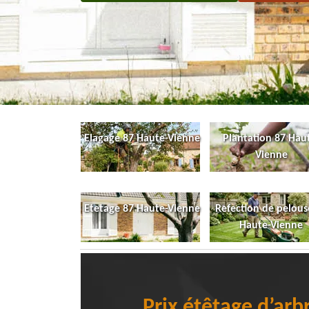
Elagage 87 Haute-Vienne
Plantation 87 Hau
Vienne
Etetage 87 Haute-Vienne
Refection de pelous
Haute-Vienne
Prix étêtage d’arb