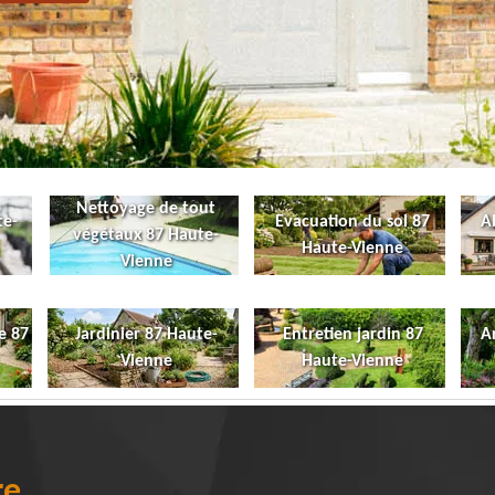
Nettoyage de tout
te-
Evacuation du sol 87
A
végétaux 87 Haute-
Haute-Vienne
Vienne
e 87
Jardinier 87 Haute-
Entretien jardin 87
A
Vienne
Haute-Vienne
re