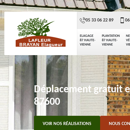
05 33 06 22 89
06
ELAGAGE
PLANTATION
NE
87 HAUTE-
87 HAUTE-
VÉ
VIENNE
VIENNE
VI
Déplacement gratuit 
87600
VOIR NOS RÉALISATIONS
NOUS CON