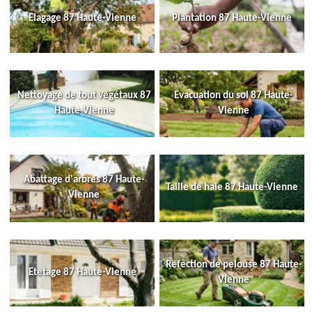
Elagage 87 Haute-Vienne
Plantation 87 Haute-Vienne
Nettoyage de tout végétaux 87
Evacuation du sol 87 Haute-
Haute-Vienne
Vienne
Abattage d'arbres 87 Haute-
Taille de haie 87 Haute-Vienne
Vienne
Refection de pelouse 87 Haute-
Etetage 87 Haute-Vienne
Vienne