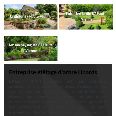
Entretien jardin 87 Haute-
Jardinier 87 Haute-Vienne
Vienne
Artisan paysagiste 87 Haute-
Vienne
Entreprise étêtage d’arbre Linards
LAFLEUR BRYAN Elagueur est une entreprise
professionnelle et experte en travaux d’étêtage de tout
type et tout état d’arbre sise à Linards 87130. Nous
disposons une compétence amplement suffisante et des
matériels très intelligents qui nous permet de garantir le
bon déroulement et la bonne réalisation de notre
intervention. Nous sommes prêts et aptes à vous offrir