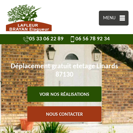
MENU
05 33 06 22 89
06 56 78 92 34
Déplacement gratuit etetage Linards
87130
VOIR NOS RÉALISATIONS
NOUS CONTACTER