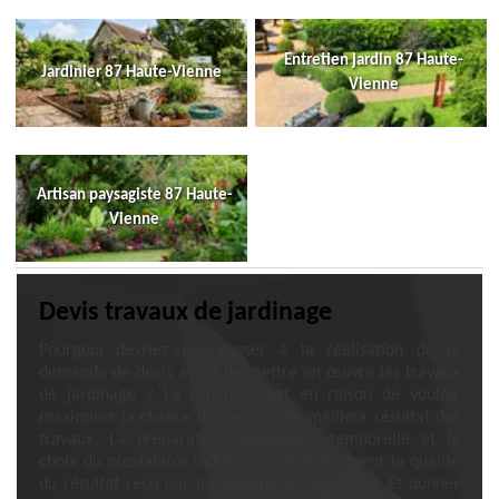
Entretien jardin 87 Haute-
Jardinier 87 Haute-Vienne
Vienne
Artisan paysagiste 87 Haute-
Vienne
Devis travaux de jardinage
Pourquoi devriez-vous passer à la réalisation de la
demande de devis avant de mettre en œuvre les travaux
de jardinage ? La réponse c’est en raison de vouloir
maximiser la chance d’obtention du meilleur résultat des
travaux. La préparation budgétaire, temporelle et le
choix du prestataire influencent pertinemment la qualité
du résultat reçu par les travaux de jardinage. Et donner