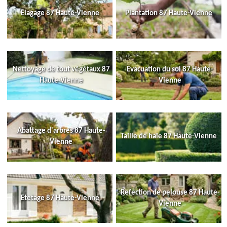
Elagage 87 Haute-Vienne
Plantation 87 Haute-Vienne
Nettoyage de tout végétaux 87
Evacuation du sol 87 Haute-
Haute-Vienne
Vienne
Abattage d'arbres 87 Haute-
Taille de haie 87 Haute-Vienne
Vienne
Refection de pelouse 87 Haute-
Etetage 87 Haute-Vienne
Vienne