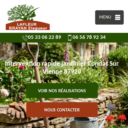
MENU
05 33 06 22 89
06 56 78 92 34
Intervention rapide jardinier Condat Sur
Vienne 87920
VOIR NOS RÉALISATIONS
NOUS CONTACTER