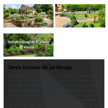
Entretien jardin 87 Haute-
Jardinier 87 Haute-Vienne
Vienne
Artisan paysagiste 87 Haute-
Vienne
Devis travaux de jardinage
Posséder un beau jardin n’est pas réservé uniquement
pour les passionnés. Chaque foyer peut bénéficier les
bienfaits du jardin même s’il ne dispose pas beaucoup du
temps à en prendre soin de leurs. Actuellement, il existe
déjà des nombreuses prestations qui facilitent votre tâche
sur le soin de votre jardin. Vous pouvez tout demander à
un jardinier de votre choix pour votre jardin. Et pas