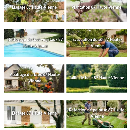
Elagage 87 Haute-Vienne
Plantation 87 Haute-Vienne
Nettoyage de tout végétaux 87
Evacuation du sol 87 Haute-
Haute-Vienne
Vienne
Abattage d'arbres 87 Haute-
Taille de haie 87 Haute-Vienne
Vienne
Refection de pelouse 87 Haute-
Etetage 87 Haute-Vienne
Vienne