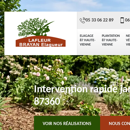
05 33 06 22 89
06
ELAGAGE
PLANTATION
NE
87 HAUTE-
87 HAUTE-
VÉ
VIENNE
VIENNE
VI
Intervention rapide ja
87360
VOIR NOS RÉALISATIONS
NOUS CON