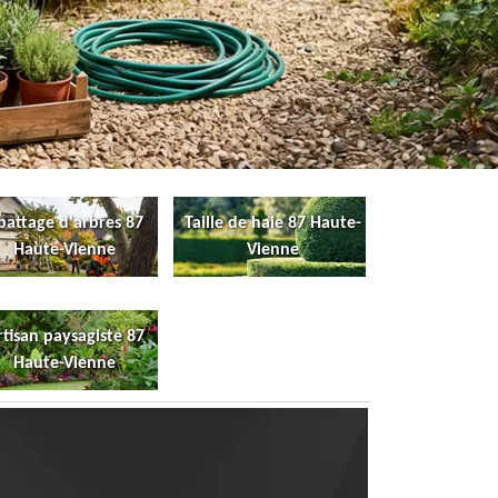
battage d'arbres 87
Taille de haie 87 Haute-
Haute-Vienne
Vienne
rtisan paysagiste 87
Haute-Vienne