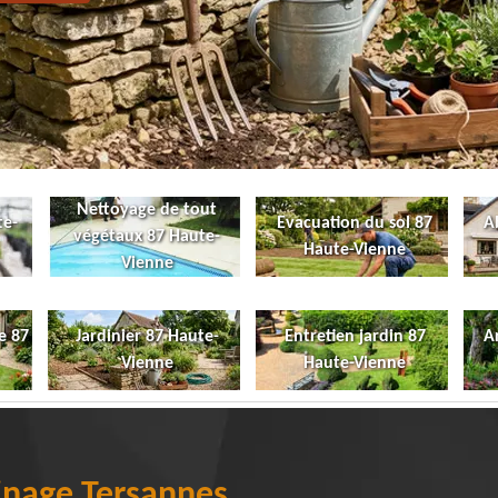
Nettoyage de tout
te-
Evacuation du sol 87
A
végétaux 87 Haute-
Haute-Vienne
Vienne
e 87
Jardinier 87 Haute-
Entretien jardin 87
A
Vienne
Haute-Vienne
dinage Tersannes