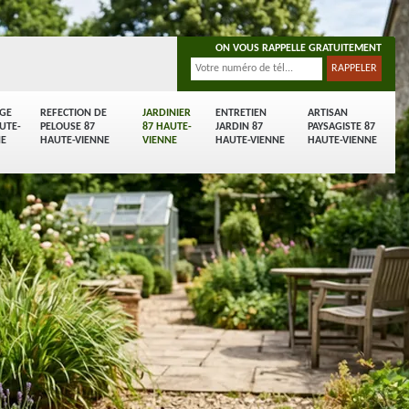
ON VOUS RAPPELLE GRATUITEMENT
AGE
REFECTION DE
JARDINIER
ENTRETIEN
ARTISAN
UTE-
PELOUSE 87
87 HAUTE-
JARDIN 87
PAYSAGISTE 87
NE
HAUTE-VIENNE
VIENNE
HAUTE-VIENNE
HAUTE-VIENNE