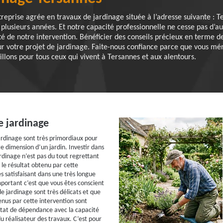
prise agrée en travaux de jardinage située à l’adresse suivante : T
plusieurs années. Et notre capacité professionnelle ne cesse pas d’
té de notre intervention. Bénéficier des conseils précieux en terme 
r votre projet de jardinage. Faite-nous confiance parce que vous mér
illons pour tous ceux qui vivent à Tersannes et aux alentours.
e jardinage
ardinage sont très primordiaux pour
e dimension d’un jardin. Investir dans
ardinage n’est pas du tout regrettant
le résultat obtenu par cette
s satisfaisant dans une très longue
mportant c’est que vous êtes conscient
e jardinage sont très délicats et que
enus par cette intervention sont
tat de dépendance avec la capacité
u réalisateur des travaux. C’est pour