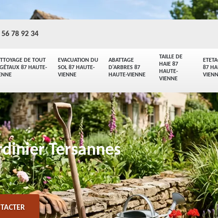
 56 78 92 34
TAILLE DE
TTOYAGE DE TOUT
EVACUATION DU
ABATTAGE
ETET
HAIE 87
GÉTAUX 87 HAUTE-
SOL 87 HAUTE-
D'ARBRES 87
87 HA
HAUTE-
ENNE
VIENNE
HAUTE-VIENNE
VIEN
VIENNE
rdinier Tersannes
TACTER