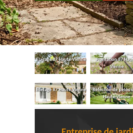
Elagage 87 Haute-Vienne
Plantation 87 Hau
Vienne
Etetage 87 Haute-Vienne
Refection de pelous
Haute-Vienne
Entreprise de jar