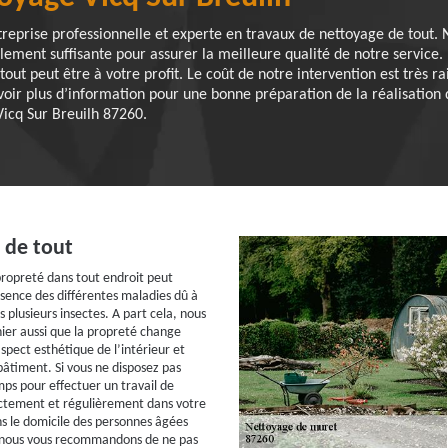
eprise professionnelle et experte en travaux de nettoyage de tout.
ement suffisante pour assurer la meilleure qualité de notre service.
out peut être à votre profit. Le coût de notre intervention est très 
r plus d’information pour une bonne préparation de la réalisation d
Vicq Sur Breuilh 87260.
 de tout
propreté dans tout endroit peut
sence des différentes maladies dû à
 plusieurs insectes. A part cela, nous
ier aussi que la propreté change
spect esthétique de l’intérieur et
bâtiment. Si vous ne disposez pas
s pour effectuer un travail de
ctement et régulièrement dans votre
s le domicile des personnes âgées
 nous vous recommandons de ne pas