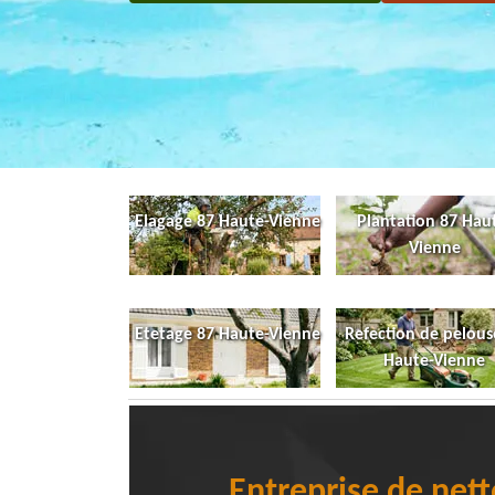
Elagage 87 Haute-Vienne
Plantation 87 Hau
Vienne
Etetage 87 Haute-Vienne
Refection de pelous
Haute-Vienne
Entreprise de nett