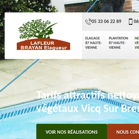
05 33 06 22 89
06
ELAGAGE
PLANTATION
NE
87 HAUTE-
87 HAUTE-
VÉ
VIENNE
VIENNE
VI
Tarifs attractifs netto
végétaux Vicq Sur Bre
VOIR NOS RÉALISATIONS
NOUS CON