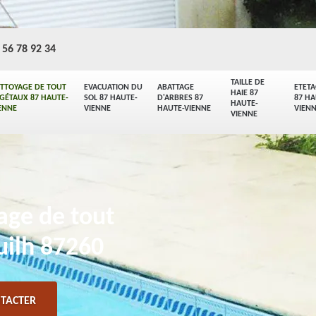
 56 78 92 34
TAILLE DE
TTOYAGE DE TOUT
EVACUATION DU
ABATTAGE
ETET
HAIE 87
GÉTAUX 87 HAUTE-
SOL 87 HAUTE-
D'ARBRES 87
87 HA
HAUTE-
ENNE
VIENNE
HAUTE-VIENNE
VIEN
VIENNE
yage de tout
uilh 87260
TACTER