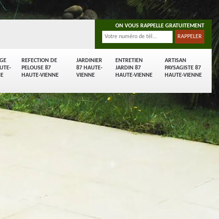
ON VOUS RAPPELLE GRATUITEMENT
AGE
REFECTION DE
JARDINIER
ENTRETIEN
ARTISAN
UTE-
PELOUSE 87
87 HAUTE-
JARDIN 87
PAYSAGISTE 87
NE
HAUTE-VIENNE
VIENNE
HAUTE-VIENNE
HAUTE-VIENNE