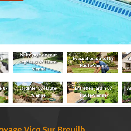
Nettoyage de tout
te-
Evacuation du sol 87
A
végétaux 87 Haute-
Haute-Vienne
Vienne
e 87
Jardinier 87 Haute-
Entretien jardin 87
A
Vienne
Haute-Vienne
oyage Vicq Sur Breuilh