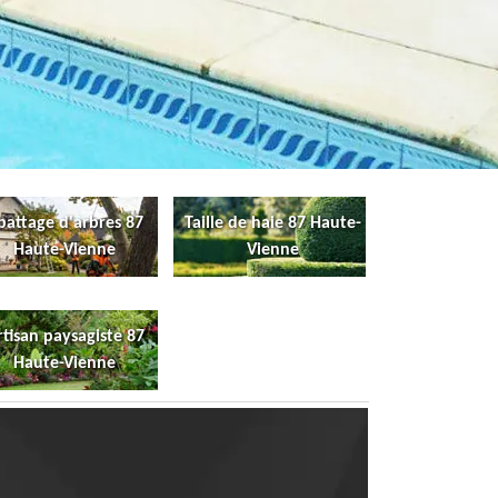
battage d'arbres 87
Taille de haie 87 Haute-
Haute-Vienne
Vienne
rtisan paysagiste 87
Haute-Vienne