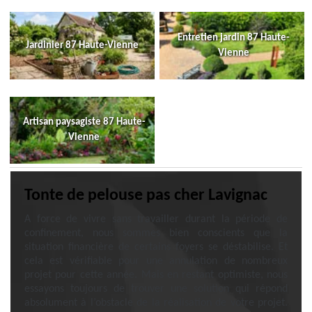
Entretien jardin 87 Haute-
Jardinier 87 Haute-Vienne
Vienne
Artisan paysagiste 87 Haute-
Vienne
Tonte de pelouse pas cher Lavignac
A force de vivre sans travailler durant la période de
confinement, nous sommes bien conscients que la
situation financière de certains foyers se déstabilise. Et
cela est vérifiable pour une annulation de nombreux
projet pour cette année. Mais en restant optimiste, nous
essayons toujours de trouver une solution qui répond
absolument à l’obstacle de la réalisation de votre projet.