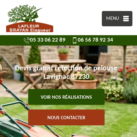
MENU
05 33 06 22 89
06 56 78 92 34
Devis gratuit refection de pelouse
Lavignac 87230
VOIR NOS RÉALISATIONS
NOUS CONTACTER