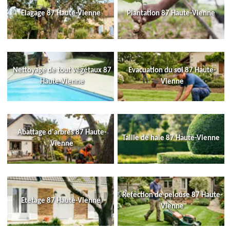
Elagage 87 Haute-Vienne
Plantation 87 Haute-Vienne
Nettoyage de tout végétaux 87
Evacuation du sol 87 Haute-
Haute-Vienne
Vienne
Abattage d'arbres 87 Haute-
Taille de haie 87 Haute-Vienne
Vienne
Refection de pelouse 87 Haute-
Etetage 87 Haute-Vienne
Vienne