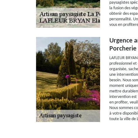
paysagistes spéc
la fusion des vé
obtenir des espa
personnalité. Un
vous en profiter
Urgence ar
Porcherie
LAFLEUR BRYAN E
professionnel et 
organisée, sache
une intervention
besoin. Nous som
moment uniqueme
mettre durableme
intervention est 
en profiter, veu
Nous sommes con
à votre disponibi
toute la ville de