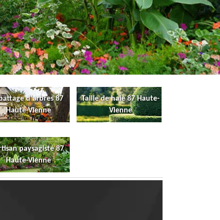
battage d'arbres 87
Taille de haie 87 Haute-
Haute-Vienne
Vienne
rtisan paysagiste 87
Haute-Vienne