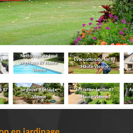
Nettoyage de tout
te-
Evacuation du sol 87
A
végétaux 87 Haute-
Haute-Vienne
Vienne
e 87
Jardinier 87 Haute-
Entretien jardin 87
A
Vienne
Haute-Vienne
on en jardinage