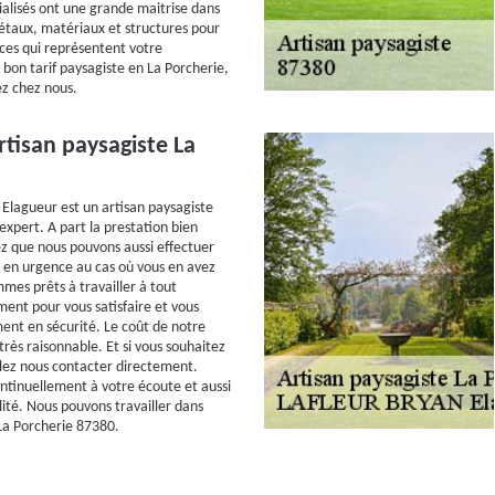
ialisés ont une grande maitrise dans
gétaux, matériaux et structures pour
ces qui représentent votre
 bon tarif paysagiste en La Porcherie,
ez chez nous.
tisan paysagiste La
lagueur est un artisan paysagiste
expert. A part la prestation bien
z que nous pouvons aussi effectuer
 en urgence au cas où vous en avez
mes prêts à travailler à tout
nt pour vous satisfaire et vous
nt en sécurité. Le coût de notre
très raisonnable. Et si vous souhaitez
illez nous contacter directement.
tinuellement à votre écoute et aussi
lité. Nous pouvons travailler dans
 La Porcherie 87380.