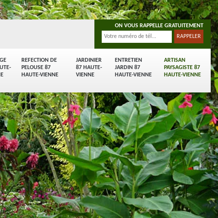
ON VOUS RAPPELLE GRATUITEMENT
AGE
REFECTION DE
JARDINIER
ENTRETIEN
ARTISAN
UTE-
PELOUSE 87
87 HAUTE-
JARDIN 87
PAYSAGISTE 87
NE
HAUTE-VIENNE
VIENNE
HAUTE-VIENNE
HAUTE-VIENNE