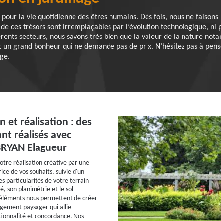
pour la vie quotidienne des êtres humains. Dès fois, nous ne faisons 
 de ces trésors sont irremplaçables par l’évolution technologique, ni 
érents secteurs, nous savons très bien que la valeur de la nature not
est un grand bonheur qui ne demande pas de prix. N’hésitez pas à pens
age.
 et réalisation : des
nt réalisés avec
RYAN Elagueur
tre réalisation créative par une
ce de vos souhaits, suivie d'un
s particularités de votre terrain
, son planimétrie et le sol
éléments nous permettent de créer
gement paysager qui allie
tionnalité et concordance. Nos