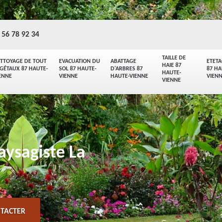
 56 78 92 34
TAILLE DE
TTOYAGE DE TOUT
EVACUATION DU
ABATTAGE
ETET
HAIE 87
GÉTAUX 87 HAUTE-
SOL 87 HAUTE-
D'ARBRES 87
87 HA
HAUTE-
ENNE
VIENNE
HAUTE-VIENNE
VIEN
VIENNE
aysagiste La
TACTER