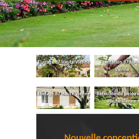
Elagage 87 Haute-Vienne
Plantation 87 Hau
Vienne
Etetage 87 Haute-Vienne
Refection de pelous
Haute-Vienne
Nouvelle concepti