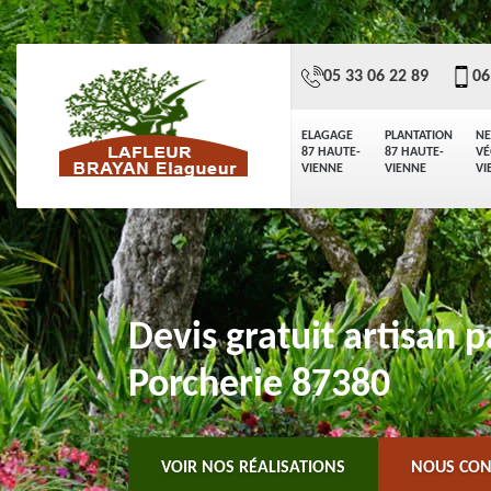
05 33 06 22 89
06
ELAGAGE
PLANTATION
NE
87 HAUTE-
87 HAUTE-
VÉ
VIENNE
VIENNE
VI
Devis gratuit artisan p
Porcherie 87380
VOIR NOS RÉALISATIONS
NOUS CON