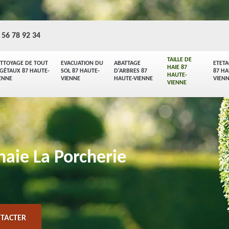
 56 78 92 34
TAILLE DE
TTOYAGE DE TOUT
EVACUATION DU
ABATTAGE
ETET
HAIE 87
GÉTAUX 87 HAUTE-
SOL 87 HAUTE-
D'ARBRES 87
87 HA
HAUTE-
ENNE
VIENNE
HAUTE-VIENNE
VIEN
VIENNE
 haie La Porcherie
TACTER