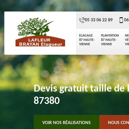
05 33 06 22 89
06
ELAGAGE
PLANTATION
NE
87 HAUTE-
87 HAUTE-
VÉ
VIENNE
VIENNE
VI
Devis gratuit taille de
87380
VOIR NOS RÉALISATIONS
NOUS CON