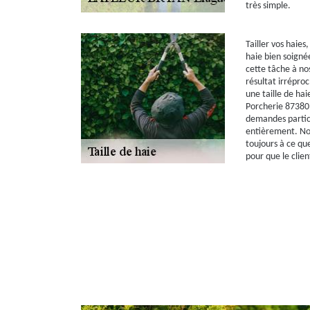
très simple.
Tailler vos haies,
haie bien soignée
cette tâche à nos
résultat irrépro
une taille de hai
Porcherie 87380
demandes particu
entièrement. Notr
toujours à ce qu
pour que le clien