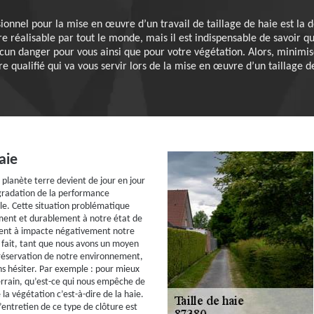
onnel pour la mise en œuvre d’un travail de taillage de haie est la d
e réalisable par tout le monde, mais il est indispensable de savoir q
ucun danger pour vous ainsi que pour votre végétation. Alors, minimis
ire qualifié qui va vous servir lors de la mise en œuvre d’un taillage d
aie
 planète terre devient de jour en jour
gradation de la performance
e. Cette situation problématique
ment et durablement à notre état de
ent à impacte négativement notre
 fait, tant que nous avons un moyen
préservation de notre environnement,
sans hésiter. Par exemple : pour mieux
errain, qu’est-ce qui nous empêche de
e la végétation c’est-à-dire de la haie.
l’entretien de ce type de clôture est