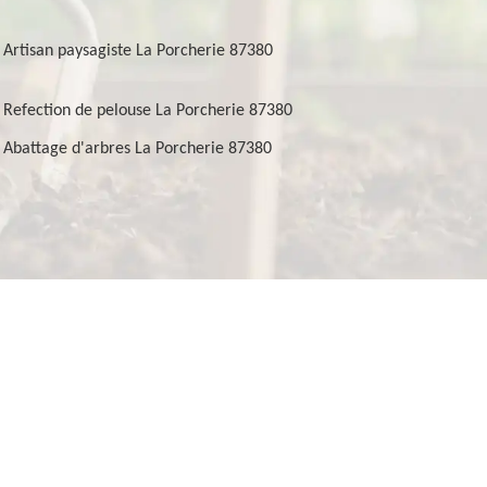
Artisan paysagiste La Porcherie 87380
Refection de pelouse La Porcherie 87380
Abattage d'arbres La Porcherie 87380