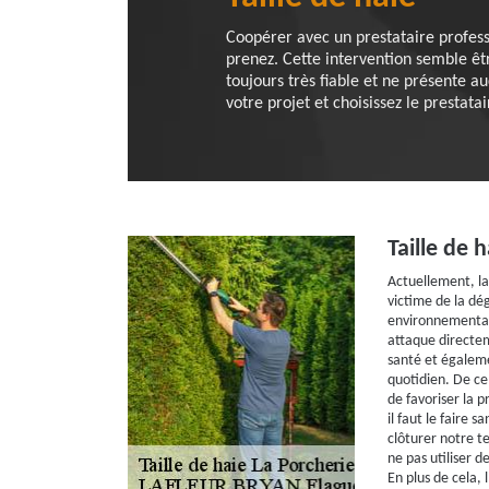
Coopérer avec un prestataire professi
prenez. Cette intervention semble êtr
toujours très fiable et ne présente a
votre projet et choisissez le prestata
Taille de h
Actuellement, la
victime de la dé
environnemental
attaque directe
santé et égalem
quotidien. De ce
de favoriser la 
il faut le faire 
clôturer notre t
ne pas utiliser d
En plus de cela, 