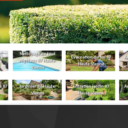
Nettoyage de tout
te-
Evacuation du sol 87
A
végétaux 87 Haute-
Haute-Vienne
Vienne
e 87
Jardinier 87 Haute-
Entretien jardin 87
A
Vienne
Haute-Vienne