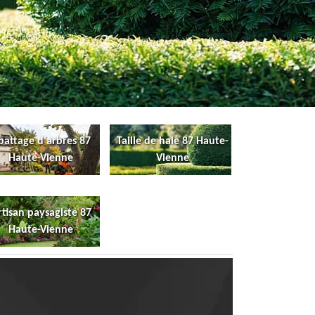
battage d'arbres 87
Taille de haie 87 Haute-
Haute-Vienne
Vienne
rtisan paysagiste 87
Haute-Vienne