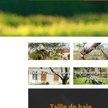
Elagage 87 Haute-Vienne
Plantation 87 Hau
Vienne
Etetage 87 Haute-Vienne
Refection de pelous
Haute-Vienne
Taille de haie